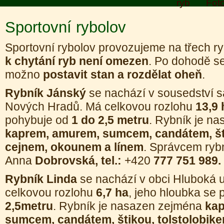
ryb
Foto
Sportovní rybolov
Sportovní rybolov provozujeme na třech r
k chytání ryb není omezen
. Po dohodě se
možno
postavit stan a rozdělat oheň
.
Rybník Jánský
se nachází v sousedství s
Nových Hradů. Má celkovou rozlohu
13,9 
pohybuje od
1 do 2,5
metru
. Rybník je n
kaprem, amurem, sumcem, candátem, šti
cejnem, okounem a línem
. Správcem rybn
Anna
Dobrovská, tel.:
+420
777 751 989.
Rybník Linda
se nachází v obci Hluboká 
celkovou rozlohu
6,7 ha
, jeho hloubka se
2,5
metru
. Rybník je nasazen zejména
kap
sumcem, candátem, štikou, tolstolobik