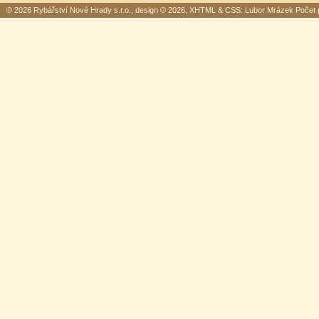
© 2026 Rybářství Nové Hrady s.r.o., design © 2026,
XHTML
&
CSS
: Lubor Mrázek Počet p