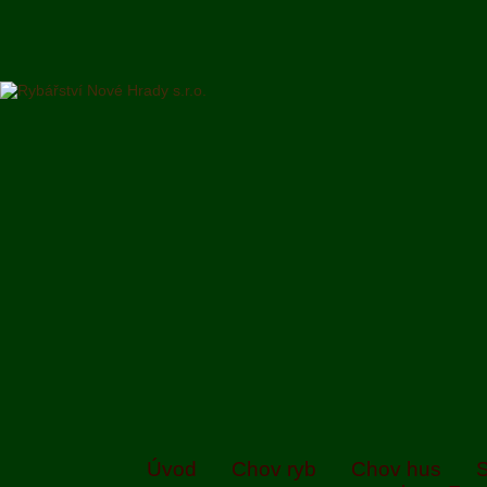
Úvod
Chov ryb
Chov hus
S