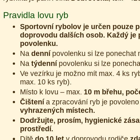
Pravidla lovu ryb
Sportovní rybolov je určen pouze p
doprovodu dalších osob. Každý je 
povolenku.
Na
denní
povolenku si lze ponechat
Na
týdenní
povolenku si lze ponech
Ve vezírku je možno mít max. 4 ks ry
max. 10 ks ryb).
Místo k lovu – max.
10 m břehu, poč
Čištení
a zpracování ryb je povolen
vyhrazených místech.
Dodržujte, prosím, hygienické zása
prostředí.
Dítě
do 10 let
v doprovodu rodiče
zd