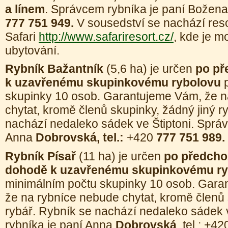
a línem
. Správcem rybníka je paní Božen
777 751 949.
V sousedství se nachází reso
Safari
http://www.safariresort.cz/
, kde je m
ubytování.
Rybník Bažantník
(5,6 ha)
je určen
po př
k uzavřenému skupinkovému rybolovu
p
skupinky 10 osob. Garantujeme Vám, že n
chytat, kromě členů skupinky, žádný jiný r
nachází nedaleko sádek ve Štiptoni. Správ
Anna
Dobrovská,
tel.:
+420
777 751 989.
Rybník Písař
(11 ha) je určen
po předcho
dohodě k uzavřenému skupinkovému ry
minimálním počtu skupinky 10 osob. Gara
že na rybníce nebude chytat, kromě členů 
rybář. Rybník se nachází nedaleko sádek 
rybníka je paní Anna
Dobrovská
, tel.: +4