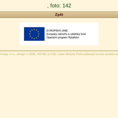
, foto: 142
Zpět
Hrady s.r.o., design © 2026,
XHTML
&
CSS
: Lubor Mrázek Počet přístupů na tuto stránku o